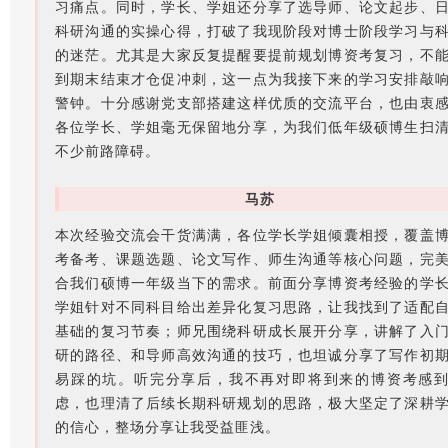
习痛点。同时，学长、学姐还分享了选导师、论文起步、
科研沟通的实操心得，打破了我现阶段对博士阶段学习与
的迷茫。尤其是大家反复提醒要提前规划博资考复习，不
到期末结束才仓促冲刺，这一点为我接下来的学习安排敲
警钟。十分感谢党支部搭建这样优质的交流平台，也由衷
各位学长、学姐毫无保留地分享，为我们低年级硕博生扫
不少前路障碍。
马苏
本次经验交流会干货满满，各位学长学姐倾囊相授，覆盖
考备考、课题选题、论文写作、师生沟通等核心问题，完
合我们硕博一年级当下的需求。前面分享博资考经验的学
学姐针对不同科目给出差异化复习思路，让我找到了适配
基础的复习节奏；师兄围绕科研成长展开分享，讲解了入
研的路径、和导师高效沟通的技巧，也坦诚分享了写作初
易踩的坑。听完分享后，我不再对即将到来的博资考感
虑，也理清了后续长期科研规划的思路，极大坚定了深耕
的信心，整场分享让我受益匪浅。