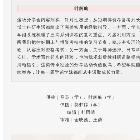
叶舸航
这场分享会内容翔实、针对性极强，从短期博资考备考到
博士科研生活都给出了完整实用的经验指导。一方面，学
学姐系统梳理了三高系列课程的复习重点、习题利用方法
醒我们把控好期末与博资考衔接的复习节奏，稳步夯实理
础，从容应对资格考试；另一方面，关于导师选择、日常
安排、学术写作起步的经验，也为我规划后续科研道路提
清晰指引。这类传承经验的分享活动价值很高，希望学院
续举办，让每一届学弟学妹都能从中汲取成长力量。
供稿｜马苏（学）、叶舸航（学）
供图｜郭梦婷（学）
编辑｜杜雨晴
审核｜金晓茜、王蔚