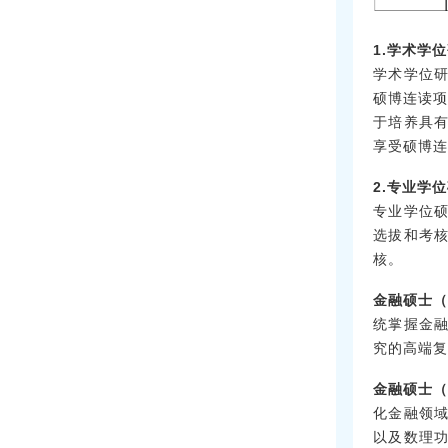
1.学术学
学术学位
硕博连读项
于培养具
享受硕博连
2.专业学
专业学位
选拔和考
核。
金融硕士
统掌握金
究的高端复
金融硕士
化金融领
以及数理