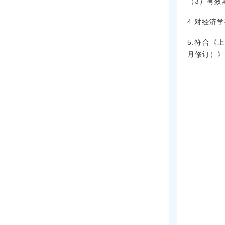
（3）有效
4.对经济
5.符合《
月修订）》