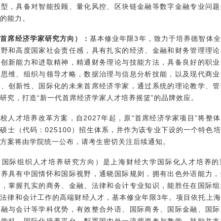
模型，具备对智能投顾、量化风控、区块链金融等数字金融专业问题
的能力。
（首席经济学家研究方向）：
基本修业年限3年，致力于培养德智体
视野和高度国家社会责任感，具有扎实的经济、金融和财务管理理论
融创新能力和进取精神，精通财务理论与技能方法，具备良好的职业
新思维、组织与领导才略，数据治理与信息分析技能，以及现代商业
质、创新性、国际化的未来首席经济学家，通过系统的理论教学、管
研究，打造“新一代首席经济学家人才培养摇篮”的品牌效应。
校人才培养改革方案，自2027年起，原“首席经济学家项目”将整
硕士（代码：025100）招生体系，并作为该专业下设的一个特色
方案将由学院统一公布，请考生密切关注后续通知。
（国际组织人才培养研究方向）是上海财经大学国际化人才培养的
培养具有中国情怀和国际视野，通晓国际规则，拥有出色外语能力，
流，掌握扎实的商务、金融、法律和会计专业知识，能胜任在国际组
法律和会计工作的高端财经人才，基本修业年限3年。项目依托上
金融与会计等学科优势，有效整合外语、国际商务、国际金融、国际
跨学科、国际化培养平台，配置国内外一流师资参与教学，鼓励并支