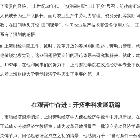
了宝贵的经验。”上世纪60年代，
他
积极响应“上山下乡”号召，前往南汇
人员成长为生产队队长。面对农业生产中劳动力管理、资源分配等实际问
教，在田间地头开设“田间课堂”，学习农业生产技术和设备使用方法
。正
系有了深刻的感悟。
他来到上海财经学院工作。彼时，改革开放的春风刚刚吹起，劳动力管理、
他敏锐地察觉到，这些问题需要专门的理论体系来研究和解决。就此
，建
1982年，在
他和同事们的努力下，上海财经学院在政治经济学专业下设
志着上海财经大学劳动经济学科迈出了重要的第一步。
在艰苦中奋进：开拓学科发展新篇
，市场经济浪潮初涌，上财劳动经济学人便在经济学殿堂中开辟新径。在
5年正式成立劳动经济学教研室，成为改革开放后最早一批设立劳动经济学
关键节点。回忆起教研室成立之初的情景，
他
感慨万千：“当时条件十分