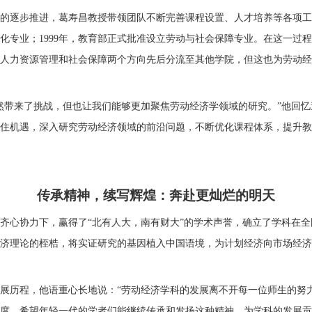
的逐步推进，葛寿昌教授带领团队不断完善课程设置、人才培养等各项工
化专业；1999年，教育部正式批准设立劳动与社会保障专业。在这一过
人力资源管理和社会保障两个方向先后分流至其他学院，但这也为劳动经
然带来了挑战，但也让我们能够更加聚焦劳动经济学领域的研究。”他回
住机遇，深入研究劳动经济领域的前沿问题，不断优化课程体系，提升教
传承精神，续写辉煌：奔赴更灿烂的明天
齐心协力下，赢得了“北有人大，南有财大”的学术声誉，确立了学科在
济理论的桎梏，将实证研究的基因植入中国语境，为计划经济向市场经济
展历程，他
语重心长地说：“劳动经济学科的发展离不开每一位师生的努
度。希望年轻一代的学者们能继续传承和发扬这种精神，为学科的发展贡