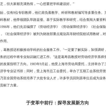
乏，但大家都充满热情，一心想要把学科建设好。”
始，仅有8位专职教师，他们肩负着教学、科研和教材编写
等多重任务。
科教材，他带领团队筚路蓝缕。基于实际教学和研究，结合查阅大量资料
到1996年，他们先后
编撰了《劳动经济学》《劳动保障经济学》《社会保险
，《社会保障经济学》被列为财政部重点规划高等财经院校试用教材，对
作用。
，葛教授还积极推动学科的社会服务工作。“一定要了解实际，加强调研
务的过程中将专业知识融汇进工作。”这是葛寿昌教授对劳动经济学系师
的发展指明了方向。1983年9月起，他受上海市劳动局委托，主持举办了
济学专业证书班；同时，受上海市总工会委托，举办了五期工会系统劳资
乃至全国劳动系统培养了大批专业人才，许多学员回到原单位后成为业务
贡献了力量。
于变革中前行：探寻发展新方向