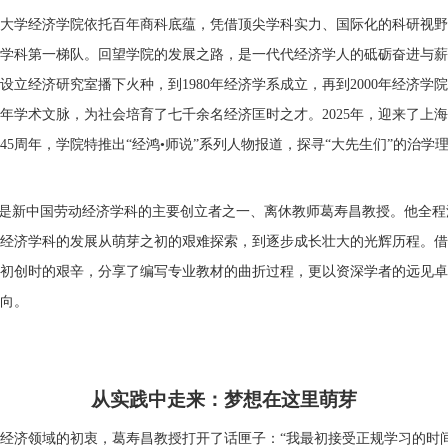
大学经济学院依托百年商科底蕴，凭借顶尖学科实力、国际化的科研视野
学科第一梯队。回望学院的发展之路，是一代代经济学人的砥砺奋进与薪
生设立经济研究室播下火种，到1980年经济学系成立，再到2000年经济学
年学术文脉，为社会培育了七千余名经济匡时之才。2025年，迎来了上
系45周年，学院特推出“经鸿•师说”系列人物报道，探寻“大先生们”的治学
”是新中国劳动经济学科的主要创立者之一
、离休教师葛寿昌教授。他全程
经济学科的发展从萌芽之初的艰难探索，到逐步成长壮大的光辉历程。借
初创时的艰辛，分享了编写专业教材的曲折过程，更以资深学者的远见卓
向。
从实践中走来：梦想在这里萌芽
经济领域的初衷，葛寿昌教授打开了话匣子：“我最初
接受正规学习的时