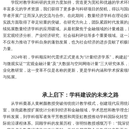
学院对教学和科研的支持力度加持，营造更为宽松和优越的学术环
丰富多元的学术资源，我们获得了更多参与科研项目的契机，得以与国
学者开展广泛而深入的交流与合作。在此期间，数量经济学科在理论探
实践方面取得了举足轻重的突破。在研究方向上，团队紧跟时代发展的
续拓展数量经济学科的应用疆域。从最初聚焦于金融领域的计量难题，
至宏观经济分析、产业经济研究、社会福利评估等多个重要领域。这一
不仅有力推动了学科自身的蓬勃发展，也为社会经济的进步贡献了积极
力量。
2024年初，学科顺应时代需求正式更名为“计量经济学系”，构建起
与微观实证”“宏观金融计量”及“大数据与空间网络计量”三大研究体系
业化教研室
，
这一变革不仅是名称的更新，更是学科内涵
和学术探索领
与拓展。
承上启下：学科建设的未来之路
从
学科奠基人黄树颜
教授
突破传统统计教学模式，创建现代应用统
室，张尧庭
教授扩展
统计
分析到经济和金融
领域，学术思想
和教学理念
学科发展
，到学科领军者
朱平芳
教授和周亚虹教授
推动学科国际化转型
际前沿课程体系
。
回顾学科的发展历程，张明恒教授感慨万千：
“我深