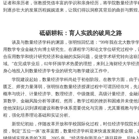
证者和亲历者，张教授凭借丰富的学识和亲身经历，将学院数量经济学
到逐步壮大的发展历程娓娓道来，让我们得以洞察其背后的曲折与辉煌
砥砺耕耘：育人实践的破局之路
谈及与数量经济学科的渊源，张明恒回忆道：
“99年我在北大数学
用数学专业金融方向博士研究生。在课程学习和论文学位研究过程中，
合应用数学和统计研究经济和金融的实际问题，促使学术研究转向这崭
域。”在完成学业后，02年怀揣学术热爱的理想，来到上海财经大学经
身心地投入到数量经济学专业的研究与教学建设工作中。
学院建设起始，数量经济学科尚处于初创阶段。在教学方面，由于
匮乏、师资力量薄弱，张明恒在数量经济授课过程中可谓历经坎坷，先
概率与统计、计量经济学、数理经济、中级微观、高级计量经济、金融
算数学、金融风险分析等课程。然而，教学过程的挫折和困难并未使他
使他深刻认识到课程建设和教学体系需要优化与完善，尤其重视教与学
程，强化培养理论基础和实证分析。
新世纪初始，伴随改革开放和学校国际化过程，时任经济学院院长
授，制定
"五位一体"改革蓝图，数量经济学科迎来快速发展的黄金期，
键领域实现本质的飞跃。2005 年，“经济学创新平台” 项目获批，后纳