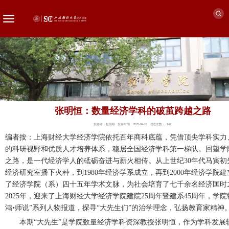
张明恒：数量经济学科的破茧跨越之路
发布者：杜雨晴
发布时间：2025-04-12
浏览次数：
142
编者按：上海财经大学经济学院依托百年商科底蕴，凭借顶尖学科实力
的科研视野和优质人才培养体系，稳居全国经济学科第一梯队。回望学
之路，是一代经济学人的砥砺奋进与薪火相传。从上世纪
30年代马寅
经济研究室播下火种，到1980年经济学系成立，再到2000年经济学院
了经济学院（系）四十五年学术文脉，为社会培育了七千余名经济匡时
2025年，迎来了上海
财经大学经济学院
建院
25周年
暨建系
45周年，
学院
鸿•师说”系列人物报道，探寻“大先生们”的治学理念，弘扬教育家精神
本期
“大先生”是学院数量经济学科资深教授张明恒，作为
学科发展