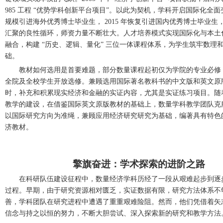
985 工程 “优势学科创新平台项目”。以此为契机，学科开启国际化全
规模引进海外优秀博士毕业生， 2015 年恢复引进国内优秀博士毕业生
汇聚的良性循环，师资力量不断壮大。人才培养模式实现国际化与本土
融合，构建 “历史、逻辑、量化” 三位一体课程体系，为学生筑牢数理
础。
教材如何选用是首要难题，部分数量课程起初仅为学院的专业必修
全院及全校学生开放选修。兼顾选用国际著名教科书的中文版和英文原
时，补充和积累现实经济和金融的实证内容，尤其是实证练习项目。随
教学的建设，在借鉴国际英文原版教材的基础上，数量学科教学团队克
以国际研究方向为准绳，兼顾应用经济研究研究为基础，编著具有特色
济教材。
擎旗奋进：学术探索的进阶之路
在科研队伍建设征程中，数量经济学科历经了一段从艰难起步到逐
过程。早期，由于研究资源相对匮乏，实证数据有限，研究方法体系不
善，学科团队在研究进程中遭遇了重重艰难险阻。然而，他们凭借着矢
信念与持之以恒的努力，不断大胆尝试、深入探索新的研究和教学方法