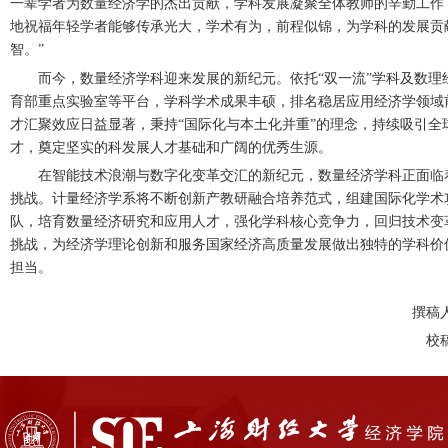
一辈学者为数量经济学的杰出贡献，学科发展凝聚全体教师的辛勤工作
地祝福年轻学者能够传承光大，学术有为，前程似锦，为学科的发展贡
智。”
而今，数量经济学科迎来发展的新纪元。
依托
“双一流”学科及数理
育部重点实验室等平台，
学科学术
成果丰硕，排名稳居应用经济学领域
才汇聚效应日益
显著
，
秉持
“国际化与本土化并重”的理念，持续吸引全
才，
奠定坚实的
科发展
人才基础和广阔的优秀生源
。
在智能技术浪潮与数字化变革交汇的新纪元，数量经济学科正面临
挑战
。计量经济学系将
不断创新
产教研融合培养范式
，
组建国际化学术
队，
培育数量经济研究和应用人才，强化学科核心竞争力，回归技术变
挑战，为经济学理论创新和服务国家经济高质量发展做出独特的学科价
担当。
撰稿
校