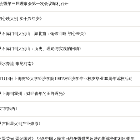
会暨第三届理事会第一次会议顺利召开
初心映大别 实干兴红安》
从石库门到大别山 · 湖北篇：铜锣回响 初心未央》
《从石库门到大别山：历史、理论与实践的回响》
渠水奔流 豫见河南》
025年11月8日上海财经大学经济学院1991级经济学专业校友毕业30周年返校活动
《从上海到霍州：财经青年的田野逐光》
农”在黔西》
《从古田星火到产业燎原》
思政微视频 —— 《三晋荣光 晋记匡时》 纪念中国人民抗日战争暨世界反法西斯战争胜利80周年