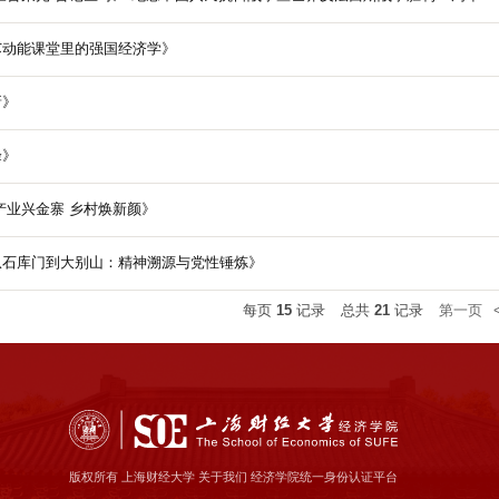
芯动能课堂里的强国经济学》
创新》
攀峰》
思政微视频 —— 《产业兴金寨 乡村焕新颜》
从石库门到大别山：精神溯源与党性锤炼》
每页
15
记录
总共
21
记录
第一页
版权所有 上海财经大学 关于我们 经济学院统一身份认证平台