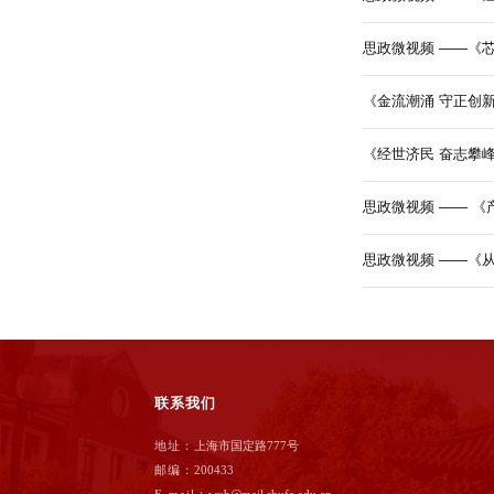
思政微视频 ——《
《金流潮涌 守正
《经世济民 奋志
思政微视频 ——《
联系我们
地址：
上海市国定路777号
邮编：
200433
E-mail：
wxb@mail.shufe.edu.cn