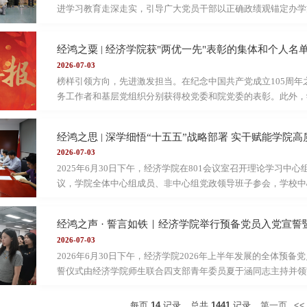
进学习教育走深走实，引导广大党员干部以正确政绩观锚定办学方
大学校长、党委副书记刘元春为所在支部、分管单位及联系学院
课。他强调，要以习近平经济思想为政治引领，自觉树立和践行
经鸿之粟 | 经济学院获"两优一先"表彰的集体和个人名
正确政绩观引领推动学校高质量发展，为培养数智时代高素质财
2026-07-03
党的十八大以来习近平经济思想完整演进脉络，深刻阐明深学细
榜样引领方向，先进激发担当。在纪念中国共产党成立105周
是校准政绩观...
务工作者和基层党组织分别获得校党委和院党委的表彰。此外，学
校，两项联合主题党日活动分获2025年度上海财经大学主题党
员以受表彰对象为标杆，见贤思齐，砥砺奋进，在立德树人、学
和学校“双一流”建设中彰显先锋力量。01上海财经大学“两优一
2026-07-03
二支部优秀党务工作者陈 波经济学院师生联合一支部02上海财经
2025年6月30日下午，经济学院在801会议室召开理论学习
议，学院全体中心组成员、非中心组党政领导班子参会，学校中
部书记李利军到会全程指导。会议聚焦党的二十届四中全会精神
讨、点评指导等环节，旨在推动国家宏观发展战略与学院办学育
经鸿之声 · 誓言如铁｜经济学院举行预备党员入党宣誓
教授作《“十五五”规划的主要内容及战略意义》专题导学，系
2026-07-03
为中心、集中力量办大事等独特制度优势，完整讲解了编制流程
2026年6月30日下午，经济学院2026年上半年发展的全体预
大鲜明特质展...
誓仪式由经济学院师生联合四支部青年委员夏于涵同志主持并领
个环节。宣誓仪式在全体预备党员肃立奏唱的《国际歌》中拉开
神，在历史的回响中感悟信仰的力量。佩戴党徽与领取《中国共
每页
14
记录
总共
1441
记录
第一页
<