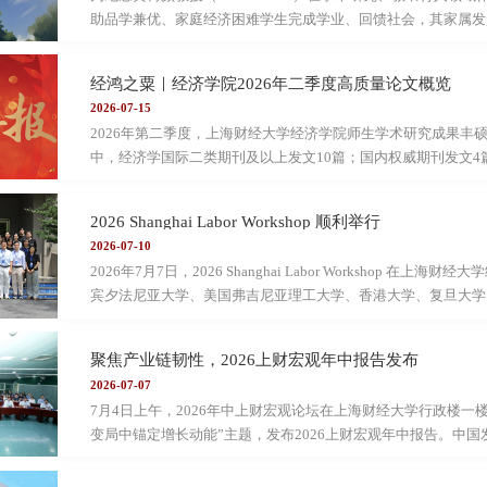
中央和毛泽...
助品学兼优、家庭经济困难学生完成学业、回馈社会，其家属发起
教授历届学生多次捐资，充实“经济学院黄树颜爱心教育奖助学
门大爱。其中，奖学金项目面向经济学院全日制本科学生，每学年
经鸿之粟｜经济学院2026年二季度高质量论文概览
年度黄树颜爱心教育奖学金获奖学子风采展示。崔珂铭崔珂铭，经
2026-07-15
专业本科生，中共党员。学习成绩优异，绩点排名年级前2%，
2026年第二季度，上海财经大学经济学院师生学术研究成果丰
国家奖学金、...
中，经济学国际二类期刊及以上发文10篇；国内权威期刊发文
学系潘伟祥副教授合作论文College networks: The importance o
Journal of Labor Economics正式发表。College Networks: The import
2026 Shanghai Labor Workshop 顺利举行
EconomicsVolume44, April 2026向上滑动查看论文摘要We provide the fi
2026-07-10
contacts from college can influence job search success. In contrast to 
2026年7月7日，2026 Shanghai Labor Workshop
宾夕法尼亚大学、美国弗吉尼亚理工大学、香港大学、复旦大学
内外多所高校的劳动经济学知名学者和优秀博士生，旨在通过高
际化合作与发展。上海财经大学经济学院副院长陈媛媛教授致开
聚焦产业链韧性，2026上财宏观年中报告发布
年来在学术科研与学科建设上取得的成果，并强调了本次研讨会
2026-07-07
要意义。她希望，此次交流能够拓宽与会学者的研究思路，增进
7月4日上午，2026年中上财宏观论坛在上海财经大学行政楼一
教授作题为...
变局中锚定增长动能”主题，发布2026上财宏观年中报告。中
副主任张军扩，上海财经大学校长刘元春，复旦大学经济学院教
泰投资有限公司董事长吴亚东，抖音集团国内政策研究中心主任