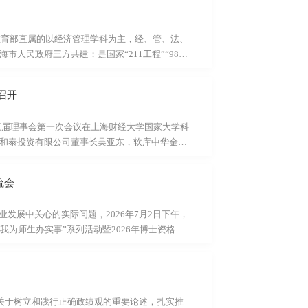
26上财宏观年中报告。报告指出，2026年作
平稳，形成“生产稳、出口强、消费弱、投资
教育部直属的以经济管理学科为主，经、管、法、
人民政府三方共建；是国家“211工程”“985
入选国家“双一流”建设高校，入选“国家经济学基础
”“国家海外高层次人才创新创业基地”“国家建设高
召开
专业是国内最好的经济学专业之一，拥有一流的师
32人，副教授42人。教师中拥有海外博士学...
第三届理事会第一次会议在上海财经大学国家大学科
和泰投资有限公司董事长吴亚东，软库中华金融
理张晖，复星旅游文化集团终身荣誉董事长、华
用经济研究所服务经济研究室主任王如忠，上海
流会
校友代表；校内嘉宾上海财经大学副校长刘庆
校友总会秘书长陈红梅，中国经济思想发展研究
发展中关心的实际问题，2026年7月2日下午，
我为师生办实事”系列活动暨2026年博士资格考
直博生夏于涵、经济思想史专业硕博生吴心悦、政
生朱昊烽等嘉宾分享经验。活动由师生联合第四党
基础，平衡为先夏于涵分别就高级微观经济学、高级
，她结合自己的实际经历，建议同学们在关注学
记关于树立和践行正确政绩观的重要论述，扎实推