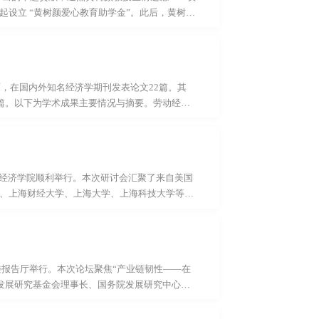
设立 “黄树颜爱心教育助学金”。此后，黄树颜
金”项目，以诚挚心意缅怀致敬恩师，接续传承师
评选3名品学兼优学生。以下是经济学院2026
济学院2026届经济学—信息与计算科学双学位
连续两年综合测评班级第一，综合素质突出，曾获
硕，在国内外知名经济学期刊发表论文22篇。其
4篇。以下为学术成果主要情况与摘要。劳动经济
f employer connections在经济学国际一类期刊
ance of employer connectionsJournal of Labor
rst evidence that the employers of network
the peer effects l...
 在上海财经大学经济学院顺利举行。本次研讨会汇聚了来自美国
、上海财经大学、上海大学、上海科技大学等国
水平的学术交流，推动中国劳动经济学研究的国
幕辞。陈媛媛教授向与会嘉宾介绍了经济学院近
在促进劳动经济学研究、推动学术交流方面的重
国内外学者的学术合作。宾夕法尼亚大学方汉明
楼报告厅举行。本次论坛聚焦“产业链韧性——在
国发展研究基金会理事长、国务院发展研究中心原
授李志远，中银证券首席经济学家徐高，江苏和
李川等出席会议。报告发布上海财经大学中国宏