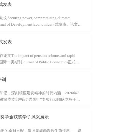
式发表
ower, compromising climate:
urnal of Development Economics正式发表。论文摘
efforts to balance energy security with the energy
in runoff as a natural experiment, we find that
式发表
. This expansion is reflected in extensive-margin
 of pension reforms and rapid
a在经济学国际一类期刊Journal of Public Economics正式发
ntial reductions in social security benefits due
By combining empirical studies and quantitative
培训
ffects of China’s pension reforms and rapid
记，深刻领悟延安精神的时代内涵，2026年7
”教师党支部书记“强国行”专项行动团队党务干
群体齐聚革命圣地延安，开展国情研修培训。经
，将树立和践行正确政绩观学习教育融入全过
育奖学金获奖学子风采展示
史、理论阐释与实践调研深度融合，打造“可看、
地、新中国的摇篮。从1935年到1948年，党
域作出的卓越贡献，遵照黄树颜教授生前遗愿——资