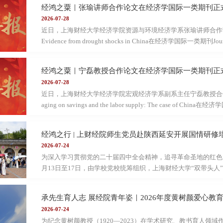
经鸿之粟｜张瑜讲师合作论文在经济学国际一类期刊正
2026-07-28
近日，上海财经大学经济学院资源与环境经济学系张瑜讲师合作论文Securing p
Evidence from drought shocks in China在经济学国际一类期刊Jo
要This paper examines how natural disasters complicate government 
transition in regulated electricity systems. Using random variations 
经鸿之粟｜宁磊教授合作论文在经济学国际一类期刊正
droughts lead to a long-term expansion of coal-fired power capacity
2026-07-28
adjustments, particularly through the commissi...
近日，上海财经大学经济学院宏观经济学系副系主任宁磊教授合作论文The impact
aging on savings and the labor supply: The case of Chin
表。论文摘要Over the past three decades, China has experienced substa
to pension reforms and undergone profound demographic changes. 
经鸿之行 | 上财经院师生党员赴陕西延安开展国情研修
analyses in a general equilibrium setting, this paper examines the e
2026-07-24
population aging on household saving and labor ...
为深入学习贯彻党的二十届四中全会精神，追寻革命圣地的红色印
月13日至17日，由学校党校统筹组织，上海财经大学“双带头人
部、校内科研秘书、新进教学科研岗教师及经济学院师生四大类
济学院组织思政课教师及党员师生一行走出校门、走进红色沃土
承先生育人志 展经院青年姿｜2026年度黄树颜爱心教
程，以专题教学、现场讲解、情景教学等多种形式，推动党史校
2026-07-24
可听、可感、可参与”的沉浸式、互动式党课。延安是中国革命的圣
为纪念黄树颜教授（1920—2023）在学术研究、教书育人领