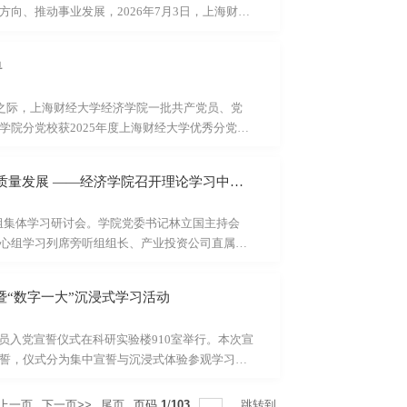
向、推动事业发展，2026年7月3日，上海财经
支部讲授树立和践行正确政绩观学习教育专题党
正确政绩观，牢牢把握学习教育总要求，坚持以
单
经人才作出更大贡献。刘元春校长首先系统梳理
悟党的创新理论、统筹把握新时代完整战略体系
年之际，上海财经大学经济学院一批共产党员、党
院分党校获2025年度上海财经大学优秀分党
日活动优秀案例二等奖、三等奖。希望全院师生党
术报国的实践中擦亮党员底色，在服务国家战略
经鸿之思 | 深学细悟“十五五”战略部署 实干赋能学院高质量发展 ——经济学院召开理论学习中心组集体学习研讨会
先”表彰名单优秀共产党员杨 凯经济学院师生联合
大学经济学院“两优一先”表彰名单（按姓...
中心组集体学习研讨会。学院党委书记林立国主持会
心组学习列席旁听组组长、产业投资公司直属支
与“十五五”规划部署，通过专题导学、交流研
人实践深度融合。学院党委委员、副院长冒佩华
暨“数字一大”沉浸式学习活动
统梳理了我国五年规划坚持党的全面领导、以人民
，清晰拆解了规划的整体框架。他围绕规划的四
备党员入党宣誓仪式在科研实验楼910室举行。本次宣
誓，仪式分为集中宣誓与沉浸式体验参观学习两
帷幕。同志们以歌声缅怀革命先烈、传承红色精
产党章程》之后，正式进入集中宣誓环节。17名
<上一页
下一页>>
尾页
页码
1
/
103
跳转到