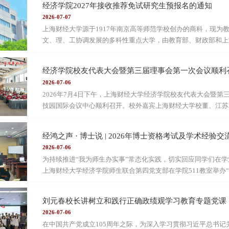
经济学院2027年接收推荐免试研究生预报名的通知
观经济研究中心研究员、经济学院常任教授杨有智代表团队发表20
2026-07-07
为“十五五”开局之年，国内外环境深度调整，我国宏观经济整体
上海财经大学源于1917年南京高等师范学校创办的商科，现为
慢”的分化格局。...
文、理、工协调发展的多科性重点大学，由教育部、财政部和上海市
工程优势学科创新平台”重点建设高校，2017年、2022年相继
人才培养基地”“国家经济学基础学科拔尖学生培养计划2.0基地
经济学院校友代表大会暨第三届理事会第一次会议顺利
水平大学公派研究生项目”等。上海财经大学经济学院的经济学
2026-07-06
资队伍。截至2026年2月，学院现有全职教研人员98人，其中教授
2026年7月4日下午，上海财经大学经济学院校友代表大会暨
技园国际会议中心顺利召开。校外嘉宾上海财经大学校董、江苏
集团有限公司董事长曹国琪，汇添富基金管理股份有限公司总经
东师范大学休闲文旅产业研究院院长钱建农，上海社会科学院应
经鸿之声 · 博士说 | 2026年博士资格考试及学术经验交
昶元投资管理有限公司总经理张秋及上海财经大学经济学院其他
2026-07-06
生，学校校友工作顾问委员、原副校长方华，合作发展处处长、
为持续推进“我为师生办实事”常态化实践，切实回应同学们在学业
院院长程霖，数...
上海财经大学经济学院师生联合第四党支部在学院511教室举办“
试及学术经验交流会。本次交流会邀请2024级经济思想史专业
治经济学专业直博生贺兰化羽以及2023级数量经济学专业硕博
刘元春校长讲树立和践行正确政绩观学习教育专题党课
支部副书记郭梦婷主持。PART.01经验分享01夏于涵：回归
2026-07-06
宏观经济学和高级计量经济学的备考重点进行了细致分享。此外
在中国共产党成立105周年之际，为深入学习贯彻习近平总书
术研究的基...