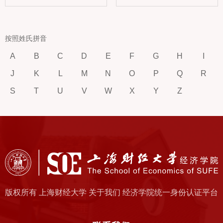
按照姓氏拼音
A
B
C
D
E
F
G
H
I
J
K
L
M
N
O
P
Q
R
S
T
U
V
W
X
Y
Z
版权所有 上海财经大学 关于我们 经济学院统一身份认证平台