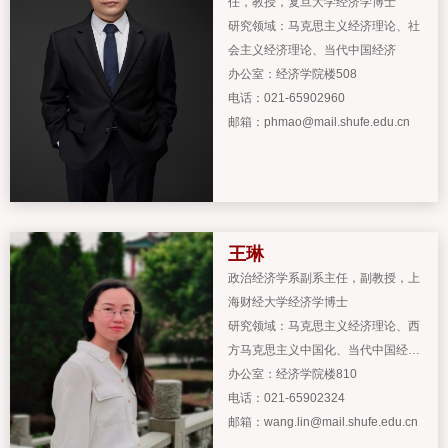
任
，
教授
，
复旦大学经济学博士
研究领域：
马克思主义经济理论、社
会主义经济理论、当代中国经济
办公室：
经济学院楼508
电话：
021-65902960
邮箱：
phmao@mail.shufe.edu.cn
王琳
政治经济学系副系主任
，
副教授
，
上
海财经大学经济学博士
研究领域：
马克思主义经济理论、西
方马克思主义中国化、当代中国经济
问题研究
办公室：
经济学院楼810
电话：
021-65902324
邮箱：
wang.lin@mail.shufe.edu.cn