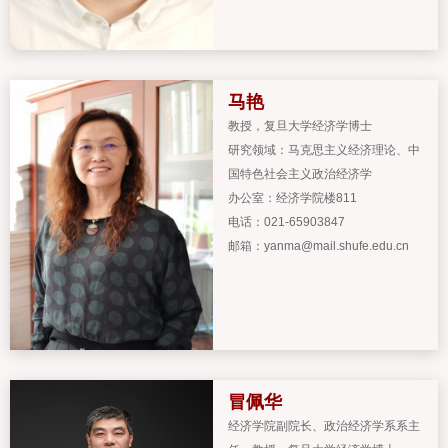
马艳
教授
，
复旦大学经济学博士
研究领域：
马克思主义经济理论、中
国特色社会主义政治经济学
办公室：
经济学院楼811
电话：
021-65903847
邮箱：
yanma@mail.shufe.edu.cn
冒佩华
经济学院副院长、政治经济学系系主