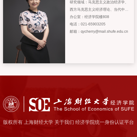
研究领域：
马克思主义政治经济学、
西方马克思主义经济理论、当代中国
经济问题
办公室：
经济学院楼808
电话：
021-65903205
邮箱：
qycherry@mail.shufe.edu.cn
版权所有 上海财经大学 关于我们 经济学院统一身份认证平台