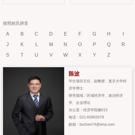
按照姓氏拼音
A
B
C
D
E
F
G
H
I
J
K
L
M
N
O
P
Q
R
S
T
U
V
W
X
Y
Z
陈波
学生项目主任
，
副教授
，
复旦大学经
济学博士
研究领域：
区域经济学、政治经济
学、企业理论
办公室：
经济学院楼815
电话：
021-65902679
邮箱：
bochen74@sina.com