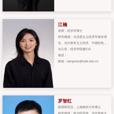
江楠
讲师
，
经济学博士
研究领域：
马克思主义经济学基本理
论、当代资本主义经济、中国特色社
会主义政治经济学
办公室：
经济学院楼516
电话：
邮箱：
jiangnan@sufe.edu.cn
罗智红
助理研究员
，
上海财经大学博士
研究领域：
政治经济学、当代资本主