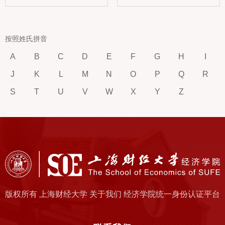
按照姓氏拼音
A
B
C
D
E
F
G
H
I
J
K
L
M
N
O
P
Q
R
S
T
U
V
W
X
Y
Z
版权所有 上海财经大学 关于我们 经济学院统一身份认证平台